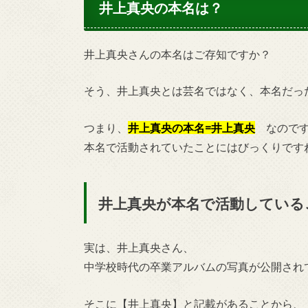
井上真央の本名は？
井上真央さんの本名はご存知ですか？
そう、井上真央とは芸名ではなく、本名だっ
つまり、
井上真央の本名
=
井上真央
なのです
本名で活動されていたことにはびっくりですね(°
井上真央
が本名で活動している
実は、井上真央さん、
中学校時代の卒業アルバムの写真が公開され
そこに【井上真央】と記載があることから、