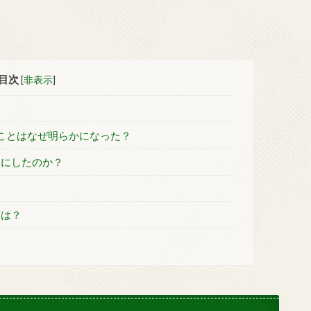
目次
[
非表示
]
ことはなぜ明らかになった？
とにしたのか？
声は？