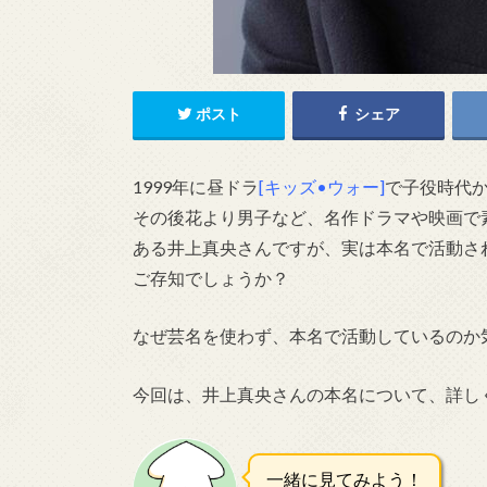
ポスト
シェア
1999
年に昼ドラ
[キッズ
•
ウォー]
で子役時代
その後花より男子など、名作ドラマや映画で
ある
井上真央さんですが、実は本名で活動さ
ご存知でしょうか？
なぜ芸名を使わず、本名で活動しているのか
今回は、井上真央さんの本名について、詳し
一緒に見てみよう！