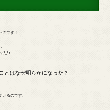
たのです！
。
_°)
ことはなぜ明らかになった？
ているのです。