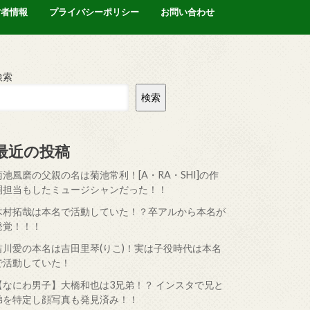
営者情報
プライバシーポリシー
お問い合わせ
検索
検索
最近の投稿
菊池風磨の父親の名は菊池常利！[A・RA・SHI]の作
詞担当もしたミュージシャンだった！！
木村拓哉は本名で活動していた！？卒アルから本名が
発覚！！！
吉川愛の本名は吉田里琴(りこ)！実は子役時代は本名
で活動していた！
【なにわ男子】大橋和也は3兄弟！？ インスタで兄と
弟を特定し顔写真も発見済み！！