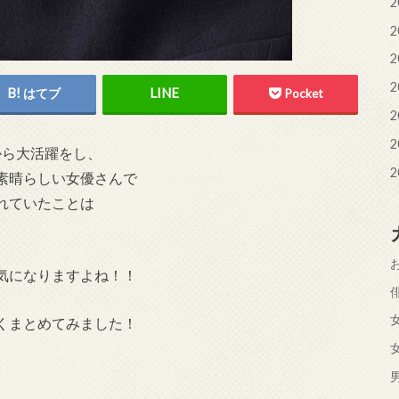
2
2
2
2
はてブ
Pocket
2
2
から大活躍をし、
2
素晴らしい女優さんで
れていたことは
気になりますよね！！
くまとめてみました！