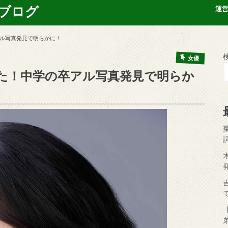
ブログ
運
ル写真発見で明らかに！
女優
た！中学の卒アル写真発見で明らか